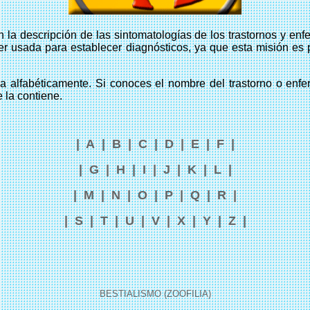
ón la descripción de las sintomatologías de los trastornos y 
r usada para establecer diagnósticos, ya que esta misión es po
a alfabéticamente. Si conoces el nombre del trastorno o enfer
 la contiene.
|
A
|
B
|
C
|
D
|
E
|
F
|
|
G
|
H
|
I
|
J
|
K
|
L
|
|
M
|
N
|
O
|
P
|
Q
|
R
|
|
S
|
T
|
U
|
V
|
X
|
Y
|
Z
|
BESTIALISMO (ZOOFILIA)