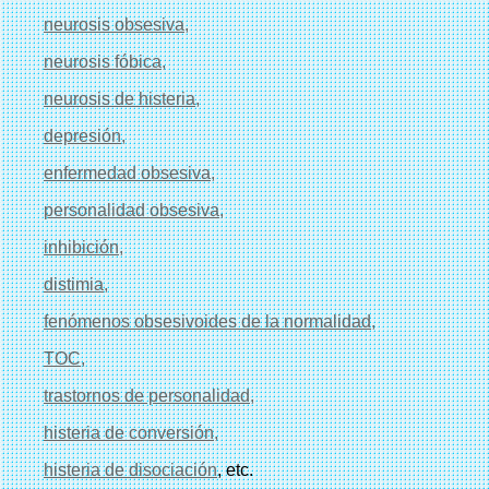
neurosis obsesiva
,
neurosis fóbica
,
neurosis de histeria
,
depresión
,
enfermedad obsesiva
,
personalidad obsesiva
,
inhibición
,
distimia
,
fenómenos obsesivoides de la normalidad
,
TOC
,
trastornos de personalidad
,
histeria de conversión
,
histeria de disociación
, etc.