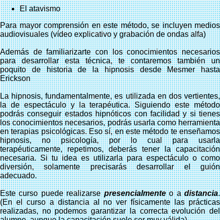
El atavismo
Para mayor comprensión en este método, se incluyen medios
audiovisuales (vídeo explicativo y grabación de ondas alfa)
Además de familiarizarte con los conocimientos necesarios
para desarrollar esta técnica, te contaremos también un
poquito de historia de la hipnosis desde Mesmer hasta
Erickson
La hipnosis, fundamentalmente, es utilizada en dos vertientes,
la de espectáculo y la terapéutica. Siguiendo este método
podrás conseguir estados hipnóticos con facilidad y si tienes
los conocimientos necesarios, podrás usarla como herramienta
en terapias psicológicas. Eso sí, en este método te enseñamos
hipnosis, no psicología, por lo cual para usarla
terapéuticamente, repetimos, deberás tener la capacitación
necesaria. Si tu idea es utilizarla para espectáculo o como
diversión, solamente precisarás desarrollar el guión
adecuado.
Este curso puede realizarse
presencialmente
o a
distancia
(En el curso a distancia al no ver físicamente las prácticas
realizadas, no podemos garantizar la correcta evolución del
alumno, aunque la capacitación suele ser muy válida).