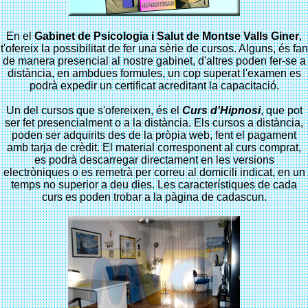
En el
Gabinet de Psicologia i Salut de Montse Valls Giner
,
t'ofereix la possibilitat de fer una sèrie de cursos. Alguns, és fan
de manera presencial al nostre gabinet, d'altres poden fer-se a
distància, en ambdues formules, un cop superat l'examen es
podrà expedir un certificat acreditant la capacitació.
Un del cursos que s'ofereixen, és el
Curs d'Hipnosi
, que pot
ser fet presencialment o a la distància. Els cursos a distància,
poden ser adquirits des de la pròpia web, fent el pagament
amb tarja de crèdit. El material corresponent al curs comprat,
es podrà descarregar directament en les versions
electròniques o es remetrà per correu al domicili indicat, en un
temps no superior a deu dies. Les característiques de cada
curs es poden trobar a la pàgina de cadascun.