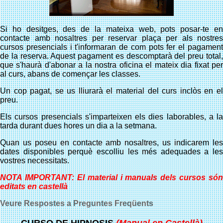
Si ho desitges, des de la mateixa web, pots posar-te en
contacte amb nosaltres per reservar plaça per als nostres
cursos presencials i t'informaran de com pots fer el pagament
de la reserva. Aquest pagament es descomptarà del preu total,
que s'haurà d'abonar a la nostra oficina el mateix dia fixat per
al curs, abans de començar les classes.
Un cop pagat, se us lliurarà el material del curs inclòs en el
preu.
Els cursos presencials s'imparteixen els dies laborables, a la
tarda durant dues hores un dia a la setmana.
Quan us poseu en contacte amb nosaltres, us indicarem les
dates disponibles perquè escolliu les més adequades a les
vostres necessitats.
NOTA IMPORTANT: El material i manuals dels cursos són
editats en castellà
Veure Respostes a Preguntes Freqüents
CURSO DE HIPNOSIS
(Manual en Castellà)